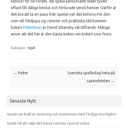
känslor till sin fördel. Att spela känslosamt leder tyvärr
oftast till dåliga beslut och förlorade vinstchanser. Därför är
det bra att ta en paus från spelet när det behövs.För den
som vill fördjupa sig i teorier och praktiska råd kommer
boken
Pokerteori
av David Sklansky väl tillhands. Många
anser att det här är den bästa boken om boken som finns.
Kategori:
Spel
Inläggsnavigering
←
Poker
Svenska spelbolag heta på
casinohimlen
→
Senaste Nytt
Upplev en kväll av spänning och mysterium med färdiga mordgåtor
Guide till att välja det bästa svenska casinot online