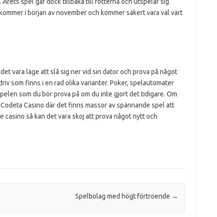
 Årets spel går dock tillbaka till rötterna och utspelar sig
I kommer i början av november och kommer säkert vara väl värt
det vara läge att slå sig ner vid sin dator och prova på något
rdriv som finns i en rad olika varianter. Poker, spelautomater
spelen som du bör prova på om du inte gjort det tidigare. Om
in Codeta Casino där det finns massor av spännande spel att
e casino så kan det vara skoj att prova något nytt och
Spelbolag med högt förtroende
→