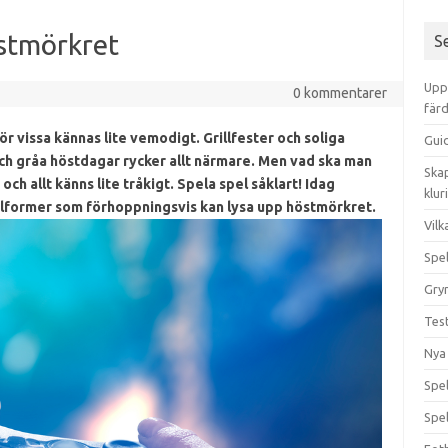
östmörkret
S
Upp
0 kommentarer
fär
r vissa kännas lite vemodigt. Grillfester och soliga
Guid
och gråa höstdagar rycker allt närmare. Men vad ska man
Ska
och allt känns lite tråkigt. Spela spel såklart! Idag
klur
pelformer som förhoppningsvis kan lysa upp höstmörkret.
Vilk
Spel
Gry
Tes
Nya 
Spe
Spe