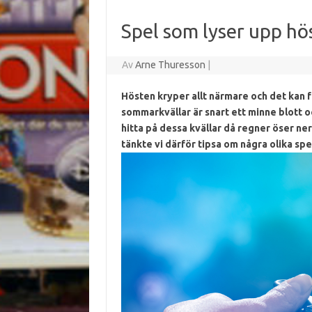
Spel som lyser upp h
Av
Arne Thuresson
|
Hösten kryper allt närmare och det kan fö
sommarkvällar är snart ett minne blott 
hitta på dessa kvällar då regner öser ner 
tänkte vi därför tipsa om några olika s